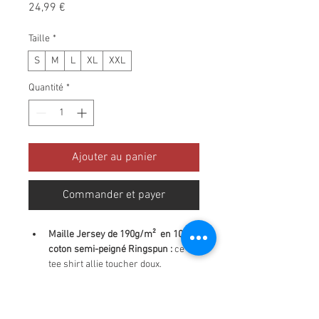
Prix
24,99 €
Taille
*
S
M
L
XL
XXL
Quantité
*
Ajouter au panier
Commander et payer
Maille Jersey de 190g/m²  en 100% 
coton semi-peigné Ringspun :
 ce 
tee shirt allie toucher doux, 
souplesse, résistance avec un 
super rendu d'impression
Coupe tubulaire :
 pas de coutures 