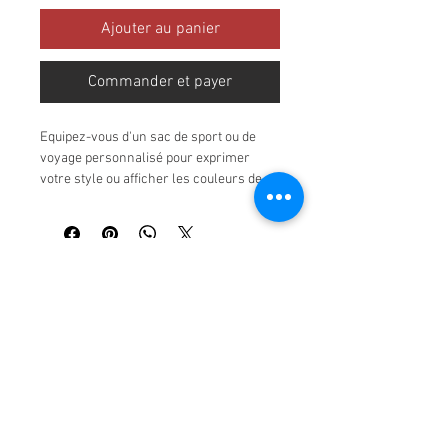
Ajouter au panier
Commander et payer
Equipez-vous d'un sac de sport ou de 
voyage personnalisé pour exprimer 
votre style ou afficher les couleurs de 
votre team !
Sac en polyester, dimensions : 
longueur 50 cm, hauteur 25 cm, 
profondeur 25 cm
© 2016 par TeamOffroad.
Forme tubulaire
Grand compartiment principal 
avec fermeture éclair de 21 cm
Poche zippée sur un des côté
Lanière d'épaule ajustable