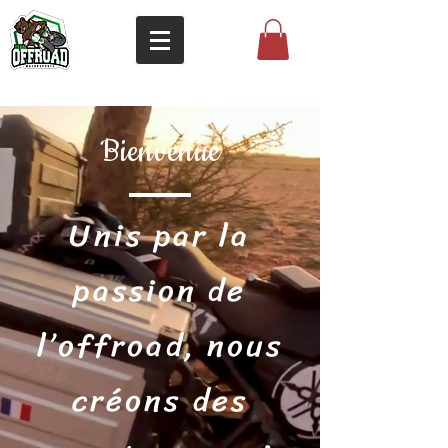
Bienvenue
Unis par la
passion de
l’offroad, nous
créons des